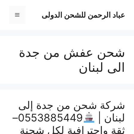
نتقل
لى
عباد الرحمن للشحن الدولى
القائمة
لمحتوى
شحن عفش من جدة
الى لبنان
شركة شحن من جدة إلى
لبنان |
0553885449–
ثقة وإحترافية لكل شحنة