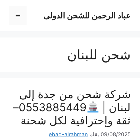
نتقل
لى
عباد الرحمن للشحن الدولى
القائمة
لمحتوى
شحن للبنان
شركة شحن من جدة إلى
لبنان |
0553885449–
ثقة وإحترافية لكل شحنة
09/08/2025
بقلم
ebad-alrahman