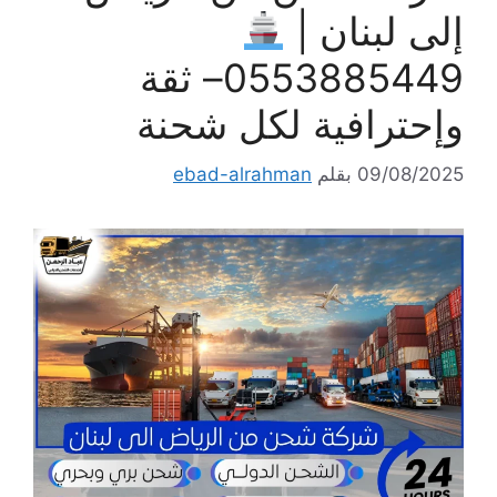
إلى لبنان |
0553885449– ثقة
وإحترافية لكل شحنة
09/08/2025
بقلم
ebad-alrahman