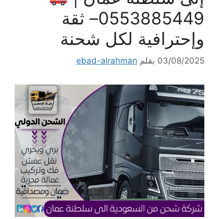
0553885449– ثقة
وإحترافية لكل شحنة
03/08/2025
بقلم
ebad-alrahman