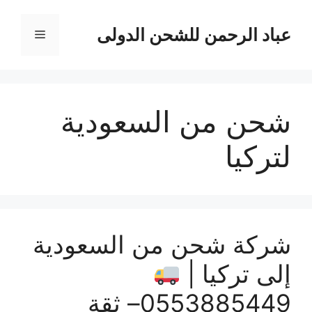
نتقل
لى
عباد الرحمن للشحن الدولى
القائمة
لمحتوى
شحن من السعودية
لتركيا
شركة شحن من السعودية
إلى تركيا |
0553885449– ثقة