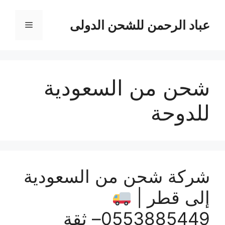
نتقل
لى
عباد الرحمن للشحن الدولى
القائمة
لمحتوى
شحن من السعودية
للدوحة
شركة شحن من السعودية
إلى قطر |
0553885449– ثقة