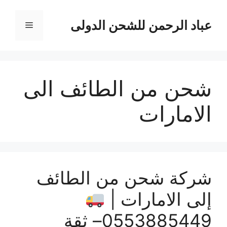
نتقل
لى
عباد الرحمن للشحن الدولى
القائمة
لمحتوى
شحن من الطائف الى
الامارات
شركة شحن من الطائف
إلى الامارات |
0553885449– ثقة