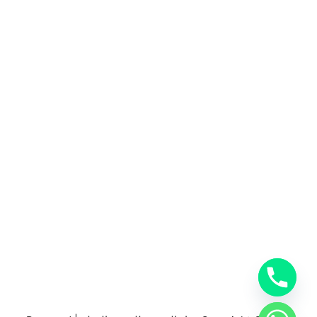
المملكة العربية السعودية
0553885449
خدمات شركة شحن دولي بجدة
خدمات الشحن البري
خدمات الشحن البحري
خدمات الشحن الجوي
شحن دولي بجدة