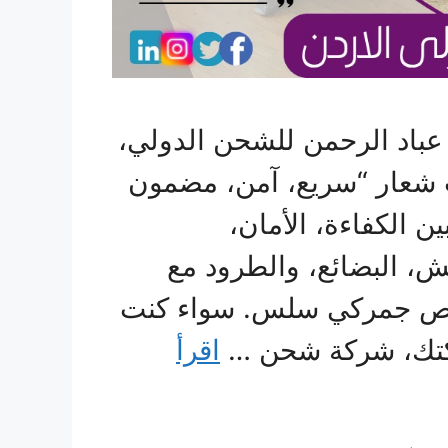
باد الرحمن للشحن الدولي،
شعار “سريع، آمن، مضمون
ن الكفاءة، الأمان،
ش، البضائع، والطرود مع
ليص جمركي سلس. سواء كنت
ركتك، شركة شحن …
اقرأ