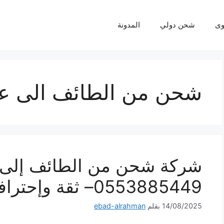
ى
شحن دولي
المدونة
شحن من الطائف الى ع
شركة شحن من الطائف إلى ا
0553885449– ثقة وإحترافية لكل شحنة
14/08/2025
بقلم
ebad-alrahman