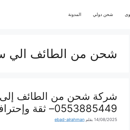
ى
شحن دولي
المدونة
شحن من الطائف الي س
شركة شحن من الطائف إلى 
0553885449– ثقة وإحترافية لكل شحنة
14/08/2025
بقلم
ebad-alrahman