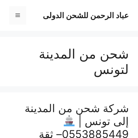
نتقل
لى
عباد الرحمن للشحن الدولى
القائمة
لمحتوى
شحن من المدينة
لتونس
شركة شحن من المدينة
إلى تونس |
0553885449– ثقة