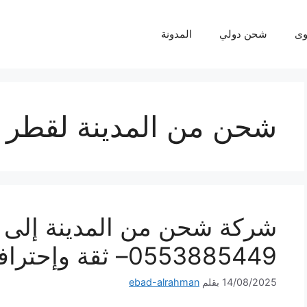
ى
شحن دولي
المدونة
شحن من المدينة لقطر
شركة شحن من المدينة إلى 
0553885449– ثقة وإحترافية لكل شحنة
14/08/2025
بقلم
ebad-alrahman