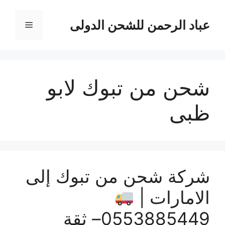
نتقل
لى
عباد الرحمن للشحن الدولى
القائمة
لمحتوى
شحن من تبوك لابو
ظبى
شركة شحن من تبوك إلى
الامارات |
0553885449– ثقة