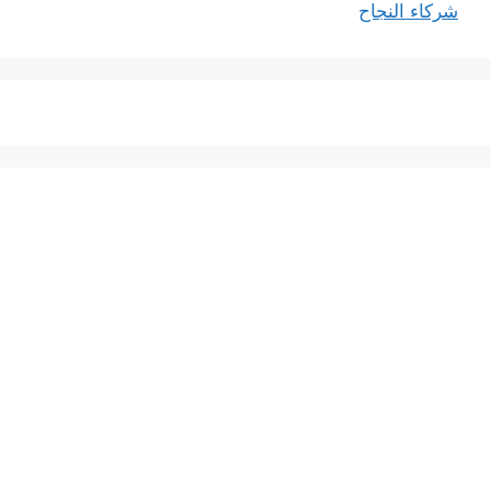
شركاء النجاح
خدماتنا
افضل شركة شحن دولي بجدة
المملكة العربية السعودية
المملكة العربية السعودية