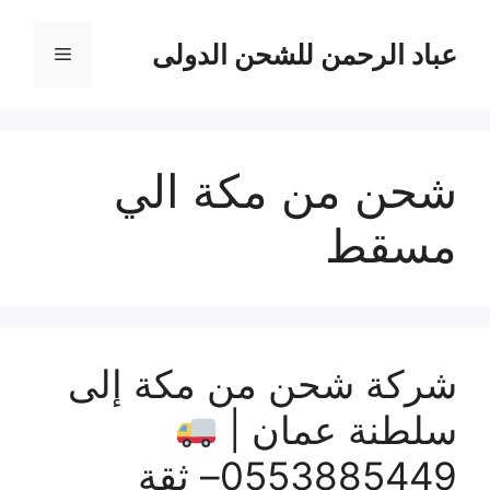
نتقل
لى
عباد الرحمن للشحن الدولى
القائمة
لمحتوى
شحن من مكة الي
مسقط
شركة شحن من مكة إلى
سلطنة عمان |
0553885449– ثقة