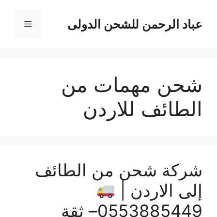
نتقل
لى
عباد الرحمن للشحن الدولى
القائمة
لمحتوى
شحن مهمات من
الطائف للاردن
شركة شحن من الطائف
إلى الاردن |
0553885449– ثقة