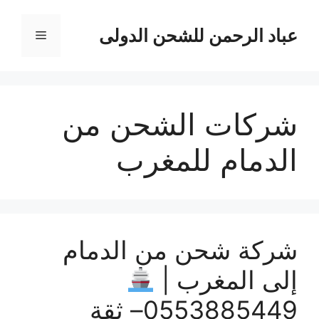
نتقل
لى
عباد الرحمن للشحن الدولى
القائمة
لمحتوى
شركات الشحن من
الدمام للمغرب
شركة شحن من الدمام
إلى المغرب |
0553885449– ثقة