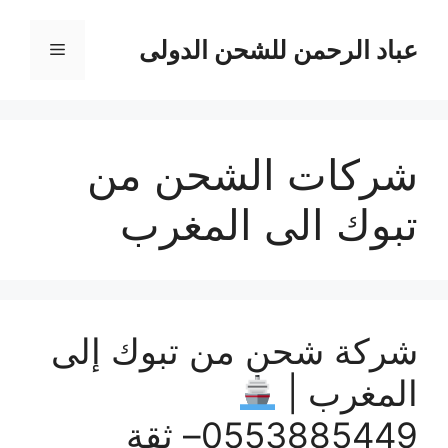
نتقل
لى
عباد الرحمن للشحن الدولى
القائمة
لمحتوى
شركات الشحن من
تبوك الى المغرب
شركة شحن من تبوك إلى
المغرب |
0553885449– ثقة