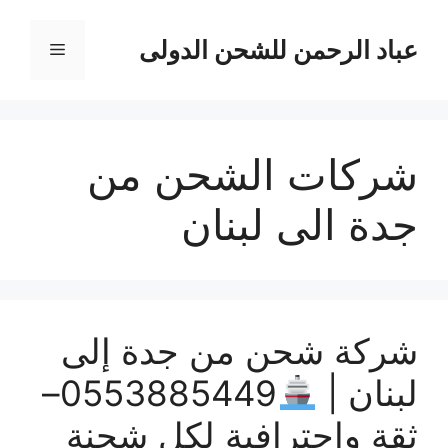
نتقل
لى
عباد الرحمن للشحن الدولى
القائمة
لمحتوى
شركات الشحن من
جدة الى لبنان
شركة شحن من جدة إلى
لبنان |
0553885449–
ثقة وإحترافية لكل شحنة