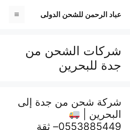
نتقل
لى
عباد الرحمن للشحن الدولى
القائمة
لمحتوى
شركات الشحن من
جدة للبحرين
شركة شحن من جدة إلى
البحرين |
0553885449– ثقة