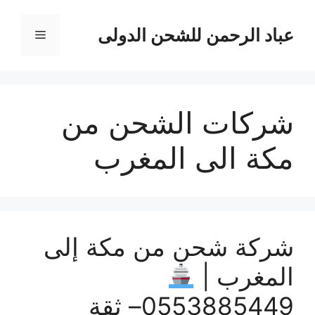
نتقل
لى
عباد الرحمن للشحن الدولى
القائمة
لمحتوى
شركات الشحن من
مكة الى المغرب
شركة شحن من مكة إلى
المغرب |
0553885449– ثقة