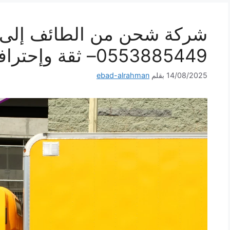
شركة شحن من الطائف إلى ا
0553885449– ثقة وإحترافية لكل شحنة
14/08/2025
بقلم
ebad-alrahman