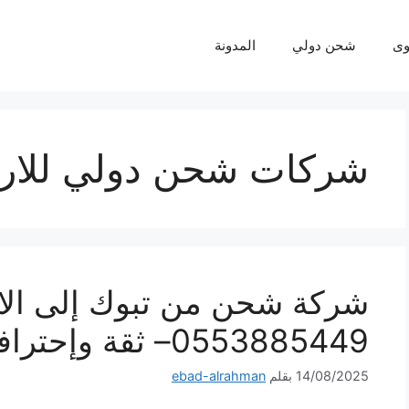
ى
شحن دولي
المدونة
شركات شحن دولي للار
شركة شحن من تبوك إلى الا
0553885449– ثقة وإحترافية لكل شحنة
14/08/2025
بقلم
ebad-alrahman