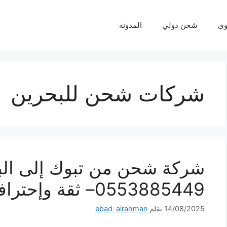
ى
شحن دولي
المدونة
شركات شحن للبحرين
شركة شحن من تبوك إلى الب
0553885449– ثقة وإحترافية لكل شحنة
14/08/2025
بقلم
ebad-alrahman