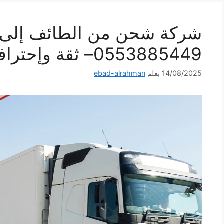
شركة شحن من الطائف إلى ا
0553885449– ثقة وإحترافية لكل شحنة
14/08/2025
بقلم
ebad-alrahman