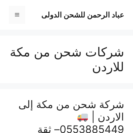
نتقل
لى
عباد الرحمن للشحن الدولى
القائمة
لمحتوى
شركات شحن من مكة
للاردن
شركة شحن من مكة إلى
الاردن |
0553885449– ثقة