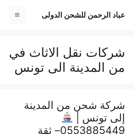
نتقل
لى
عباد الرحمن للشحن الدولى
القائمة
لمحتوى
شركات نقل الاثاث في
من المدينة الى تونس
شركة شحن من المدينة
إلى تونس |
0553885449– ثقة