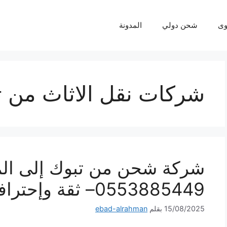
ى
شحن دولي
المدونة
شركات نقل الاثاث من ت
شركة شحن من تبوك إلى ال
0553885449– ثقة وإحترافية لكل شحنة
15/08/2025
بقلم
ebad-alrahman