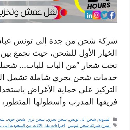
شركة شحن من جدة إلى تونس عباد
الخيار الأول للشحن، حيث تجمع بين ا
تحت شعار “من الباب للباب… شحنك ف
خدمات شحن بحري شاملة تشمل العف
التركيز على حماية الأغراض باستخد
فريقها المدرب وأسطولها المتطور
التصنيفات
المدونة
,
شحن الى تونس
,
شحن بحري
,
شحن بري
,
شحن جوى
,
شح
الوسوم
أسرع شركة شحن لتونس
,
اجراءات نقل الاثاث من السعودية الى 