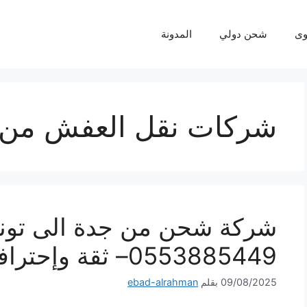
ى
شحن دولي
المدونة
شركات نقل العفش من 
شركة شحن من جدة الى تو
0553885449– ثقة وإحترافية لكل شحنة
09/08/2025
بقلم
ebad-alrahman