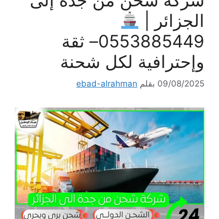
شركة شحن من جدة إلى
الجزائر |
0553885449– ثقة
وإحترافية لكل شحنة
09/08/2025
بقلم
ebad-alrahman