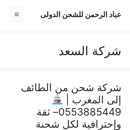
نتقل
لى
عباد الرحمن للشحن الدولى
القائمة
لمحتوى
شركة السعد
شركة شحن من الطائف
إلى المغرب |
0553885449– ثقة
وإحترافية لكل شحنة