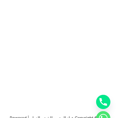
المملكة العربية السعودية
0553885449
خدمات شركة شحن دولي بجدة
خدمات الشحن البري
خدمات الشحن البحري
خدمات الشحن الجوي
شحن دولي بجدة
Copyright © 2026 عباد الرحمن للشحن الدولي| Powered