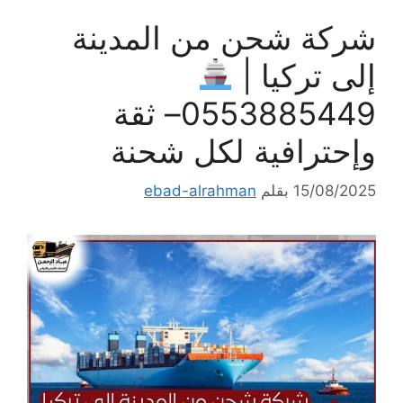
شركة شحن من المدينة
إلى تركيا |
0553885449– ثقة
وإحترافية لكل شحنة
15/08/2025
بقلم
ebad-alrahman