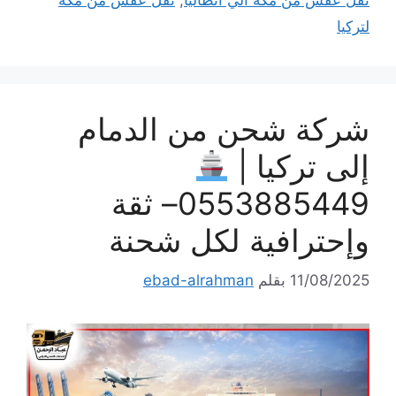
نقل عفش من مكة الي أنطاليا
,
نقل عفش من مكة
لتركيا
شركة شحن من الدمام
إلى تركيا |
0553885449– ثقة
وإحترافية لكل شحنة
11/08/2025
بقلم
ebad-alrahman