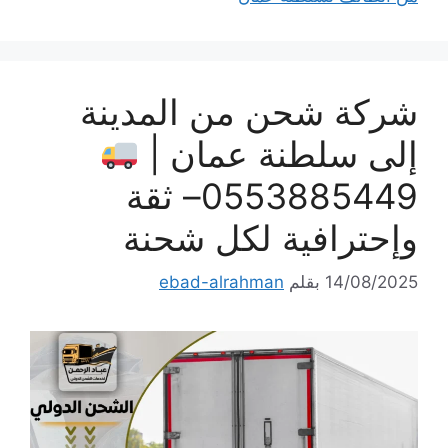
شركة شحن من المدينة
إلى سلطنة عمان |
0553885449– ثقة
وإحترافية لكل شحنة
14/08/2025
بقلم
ebad-alrahman