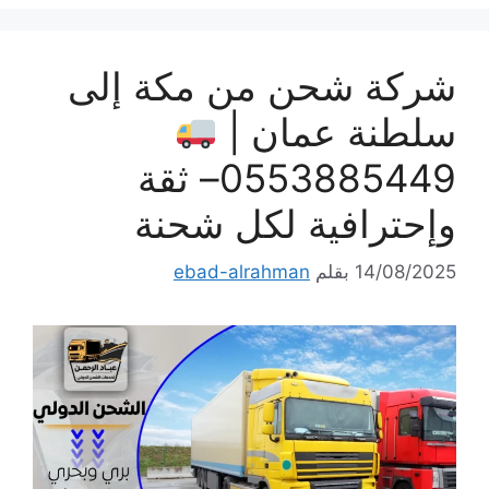
شركة شحن من مكة إلى
سلطنة عمان |
0553885449– ثقة
وإحترافية لكل شحنة
14/08/2025
بقلم
ebad-alrahman