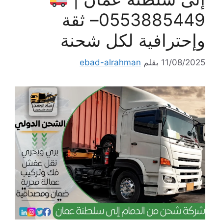
0553885449– ثقة
وإحترافية لكل شحنة
11/08/2025
بقلم
ebad-alrahman