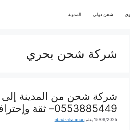
ى
شحن دولي
المدونة
شركة شحن بحري
شركة شحن من المدينة إلى 
0553885449– ثقة وإحترافية لكل شحنة
15/08/2025
بقلم
ebad-alrahman