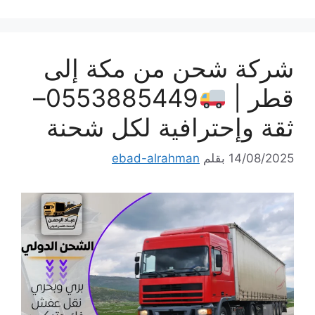
شركة شحن من مكة إلى
قطر |
0553885449–
ثقة وإحترافية لكل شحنة
14/08/2025
بقلم
ebad-alrahman