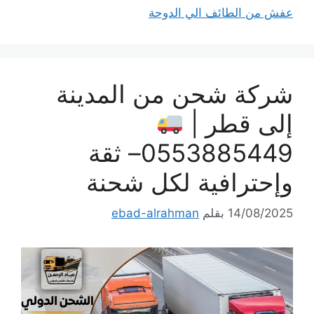
عفش من الطائف الي الدوحة
شركة شحن من المدينة
إلى قطر |
0553885449– ثقة
وإحترافية لكل شحنة
14/08/2025
بقلم
ebad-alrahman