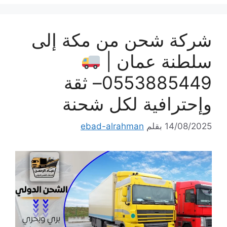
شركة شحن من مكة إلى
سلطنة عمان |
0553885449– ثقة
وإحترافية لكل شحنة
14/08/2025
بقلم
ebad-alrahman