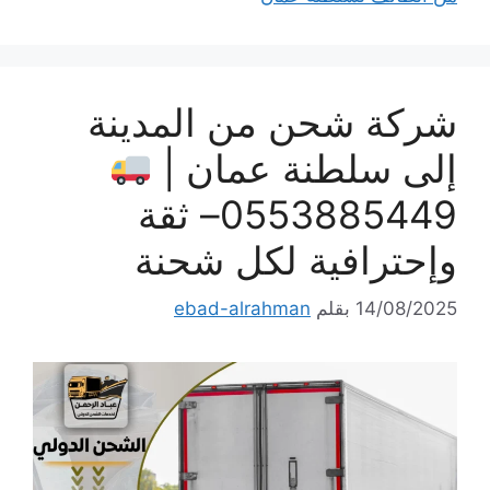
شركة شحن من المدينة
إلى سلطنة عمان |
0553885449– ثقة
وإحترافية لكل شحنة
14/08/2025
بقلم
ebad-alrahman