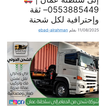
0553885449– ثقة
وإحترافية لكل شحنة
11/08/2025
بقلم
ebad-alrahman