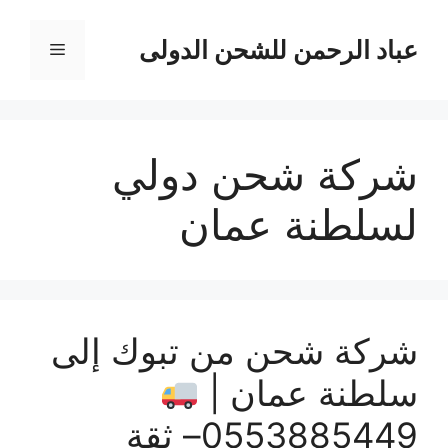
نتقل
لى
عباد الرحمن للشحن الدولى
القائمة
لمحتوى
شركة شحن دولي
لسلطنة عمان
شركة شحن من تبوك إلى
سلطنة عمان |
0553885449– ثقة