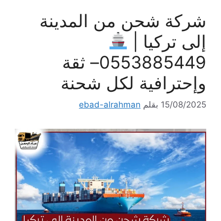
شركة شحن من المدينة
إلى تركيا |
0553885449– ثقة
وإحترافية لكل شحنة
15/08/2025
بقلم
ebad-alrahman