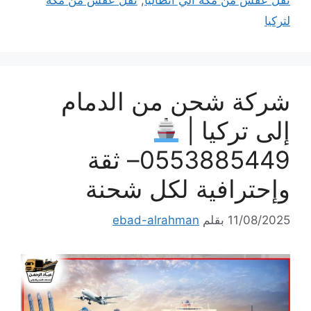
نقل عفش من مكة الي أنطاليا
,
نقل عفش من مكة
لتركيا
شركة شحن من الدمام
إلى تركيا |
0553885449– ثقة
وإحترافية لكل شحنة
11/08/2025
بقلم
ebad-alrahman