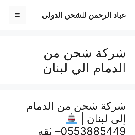
نتقل
لى
عباد الرحمن للشحن الدولى
القائمة
لمحتوى
شركة شحن من
الدمام الي لبنان
شركة شحن من الدمام
إلى لبنان |
0553885449– ثقة