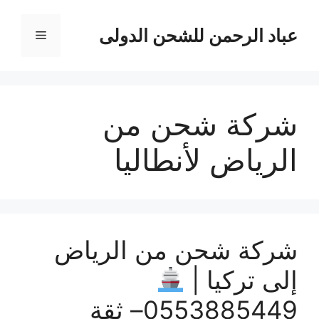
نتقل
لى
عباد الرحمن للشحن الدولى
القائمة
لمحتوى
شركة شحن من
الرياض لأنطاليا
شركة شحن من الرياض
إلى تركيا |
0553885449– ثقة