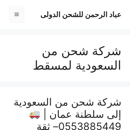
نتقل
لى
عباد الرحمن للشحن الدولى
القائمة
لمحتوى
شركة شحن من
السعودية لمسقط
شركة شحن من السعودية
إلى سلطنة عمان |
0553885449– ثقة