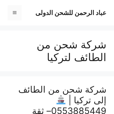
نتقل
لى
عباد الرحمن للشحن الدولى
القائمة
لمحتوى
شركة شحن من
الطائف لتركيا
شركة شحن من الطائف
إلى تركيا |
0553885449– ثقة