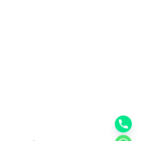
المملكة العربية السعودية
0553885449
خدمات شركة شحن دولي بجدة
خدمات الشحن البري
خدمات الشحن البحري
خدمات الشحن الجوي
شحن دولي بجدة