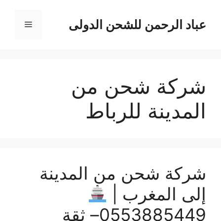
نتقل
لى
عباد الرحمن للشحن الدولى
القائمة
لمحتوى
شركة شحن من
المدينة للرباط
شركة شحن من المدينة
إلى المغرب |
0553885449– ثقة