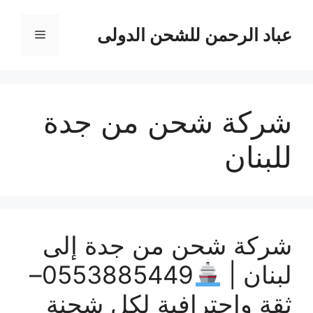
نتقل
لى
عباد الرحمن للشحن الدولى
القائمة
لمحتوى
شركة شحن من جدة
للبنان
شركة شحن من جدة إلى
لبنان |
0553885449–
ثقة وإحترافية لكل شحنة