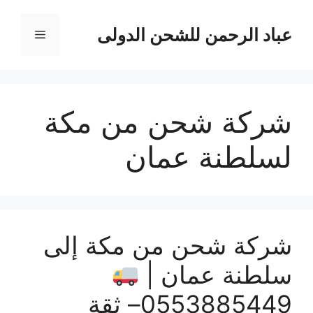
نتقل
لى
عباد الرحمن للشحن الدولى
القائمة
لمحتوى
شركة شحن من مكة
لسلطنة عمان
شركة شحن من مكة إلى
سلطنة عمان |
0553885449– ثقة