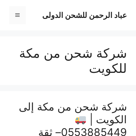
نتقل
لى
عباد الرحمن للشحن الدولى
القائمة
لمحتوى
شركة شحن من مكة
للكويت
شركة شحن من مكة إلى
الكويت |
0553885449– ثقة