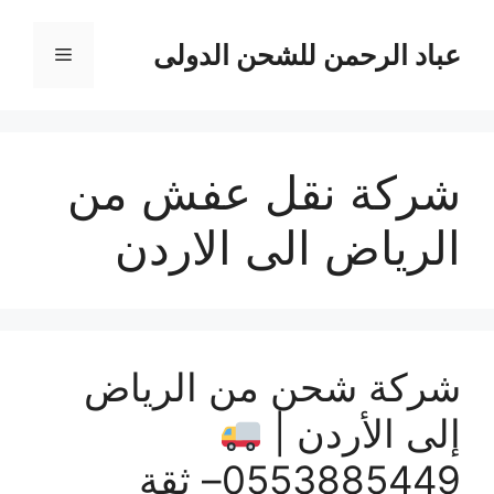
نتقل
لى
عباد الرحمن للشحن الدولى
القائمة
لمحتوى
شركة نقل عفش من
الرياض الى الاردن
شركة شحن من الرياض
إلى الأردن |
0553885449– ثقة