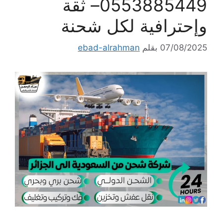
0553885449– ثقة
وإحترافية لكل شحنة
07/08/2025
بقلم
ebad-alrahman