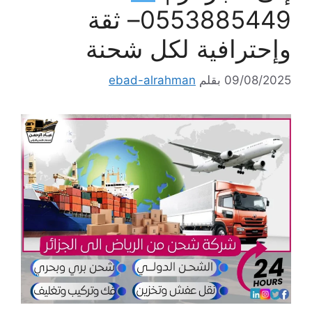
0553885449– ثقة
وإحترافية لكل شحنة
09/08/2025
بقلم
ebad-alrahman