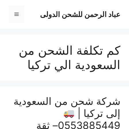
نتقل
لى
عباد الرحمن للشحن الدولى
القائمة
لمحتوى
كم تكلفة الشحن من
السعودية الي تركيا
شركة شحن من السعودية
إلى تركيا |
0553885449– ثقة