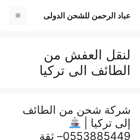
نتقل
لى
عباد الرحمن للشحن الدولى
القائمة
لمحتوى
لنقل العفش من
الطائف الى تركيا
شركة شحن من الطائف
إلى تركيا |
0553885449– ثقة