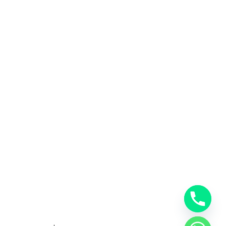
المملكة العربية السعودية
0553885449
خدمات شركة شحن دولي بجدة
خدمات الشحن البري
خدمات الشحن البحري
خدمات الشحن الجوي
شحن دولي بجدة