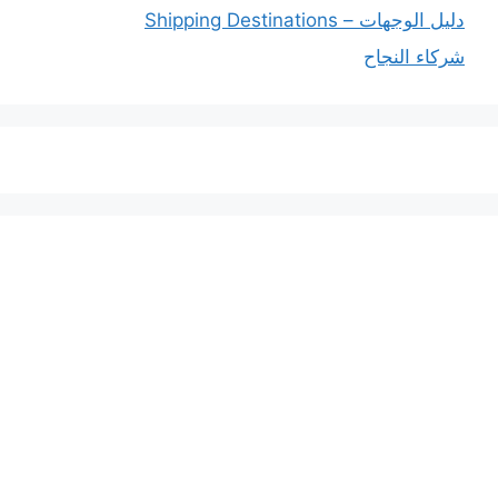
دليل الوجهات – Shipping Destinations
شركاء النجاح
خدماتنا
افضل شركة شحن دولي بجدة
المملكة العربية السعودية
المملكة العربية السعودية