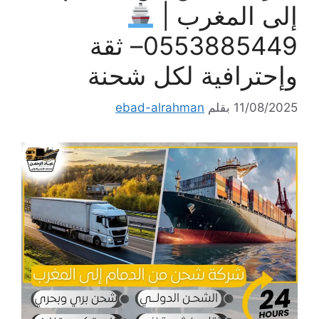
إلى المغرب |
0553885449– ثقة
وإحترافية لكل شحنة
11/08/2025
بقلم
ebad-alrahman