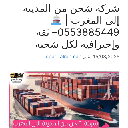
شركة شحن من المدينة
إلى المغرب |
0553885449– ثقة
وإحترافية لكل شحنة
15/08/2025
بقلم
ebad-alrahman