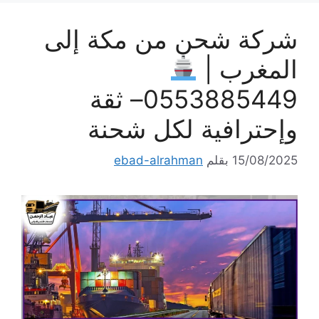
شركة شحن من مكة إلى
المغرب |
0553885449– ثقة
وإحترافية لكل شحنة
15/08/2025
بقلم
ebad-alrahman