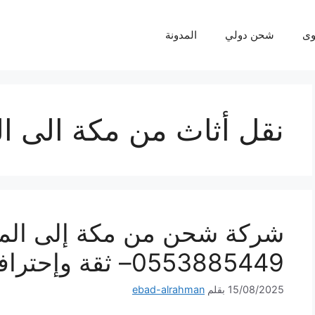
ى
شحن دولي
المدونة
نقل أثاث من مكة الى ا
شركة شحن من مكة إلى الم
0553885449– ثقة وإحترافية لكل شحنة
15/08/2025
بقلم
ebad-alrahman