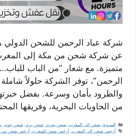
شركة عباد الرحمن للشحن الدولي هي
عن شركة شحن من مكة إلى المغر
متميزة. مع شعار “من الباب للباب… 
الرحمن”، توفر الشركة حلولاً شاملة 
والطرود بأمان وسرعة. بفضل خبرتها
من الحاويات البحرية، وفريقها الم
التصنيفات
المدونة
,
شحن الى المغرب
,
شحن بحري
,
شحن بري
,
شحن جوى
,
ش
الوسوم
أرخص شحن الي المغرب
,
أرخص شحن للمغرب
,
أرخص شحن من م