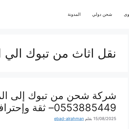
ى
شحن دولي
المدونة
نقل اثاث من تبوك الي 
شركة شحن من تبوك إلى ال
0553885449– ثقة وإحترافية لكل شحنة
15/08/2025
بقلم
ebad-alrahman