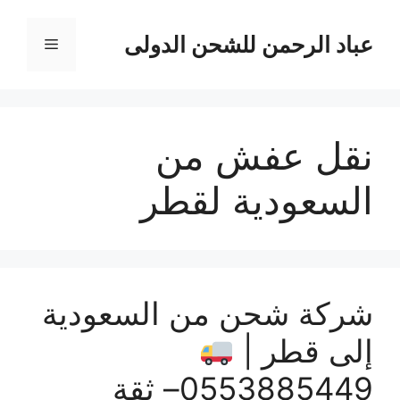
نتقل
لى
عباد الرحمن للشحن الدولى
القائمة
لمحتوى
نقل عفش من
السعودية لقطر
شركة شحن من السعودية
إلى قطر |
0553885449– ثقة