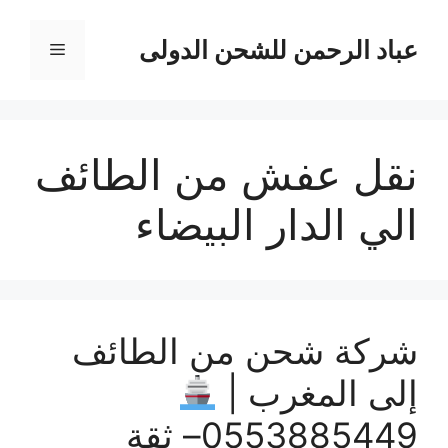
نتقل
لى
عباد الرحمن للشحن الدولى
القائمة
لمحتوى
نقل عفش من الطائف
الي الدار البيضاء
شركة شحن من الطائف
إلى المغرب |
0553885449– ثقة