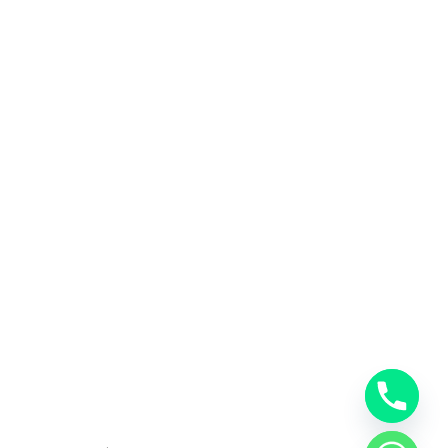
المملكة العربية السعودية
0553885449
خدمات شركة شحن دولي بجدة
خدمات الشحن البري
خدمات الشحن البحري
خدمات الشحن الجوي
شحن دولي بجدة